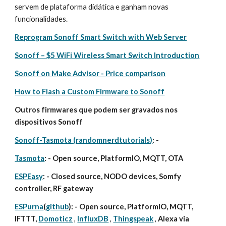
servem de plataforma didática e ganham novas 
funcionalidades.
Reprogram Sonoff Smart Switch with Web Server
Sonoff – $5 WiFi Wireless Smart Switch Introduction
Sonoff on Make Advisor - Price comparison
How to Flash a Custom Firmware to Sonoff
Outros firmwares que podem ser gravados nos 
dispositivos Sonoff
Sonoff-Tasmota (randomnerdtutorials)
: - 
Tasmota
: - Open source, PlatformIO, MQTT, OTA
ESPEasy
: - Closed source, NODO devices, Somfy 
controller, RF gateway
ESPurna
(
github
): - Open source, PlatformIO, MQTT, 
IFTTT, 
Domoticz
 , 
InfluxDB
 , 
Thingspeak
 , 
Alexa via