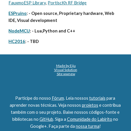
FauxmoESP Library
, 
PortiscKh RF Bridge
ESPruino
: - Open source, Proprietary hardware, Web 
IDE, Visual development
NodeMCU
: - Lua,Python and C++
HC2016
: - TBD
Made by Eiju
Visual Solution
Site wwnew
Participe do nosso 
Fórum
. Leia nossos 
tutoriais
 para 
aprender novas técnicas. Veja nossos 
projetos
 e contribua 
também com o seu projeto. Baixe nossos códigos-fonte e 
bibliotecas no 
GitHub
. Siga a 
Comunidade do Labirito
 no 
Google+. Faça parte da 
nossa turma
!