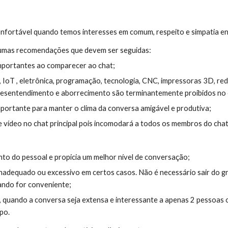
onfortável quando temos interesses em comum, respeito e simpatia ent
gumas recomendações que devem ser seguidas:
mportantes ao comparecer ao chat;
T , eletrônica, programação, tecnologia, CNC, impressoras 3D, redes 
desentendimento e aborrecimento são terminantemente proibidos no c
importante para manter o clima da conversa amigável e produtiva;
vídeo no chat principal pois incomodará a todos os membros do chat.
to do pessoal e propicia um melhor nível de conversação;
nadequado ou excessivo em certos casos. Não é necessário sair do gr
ando for conveniente;
es, quando a conversa seja extensa e interessante a apenas 2 pessoas
po.