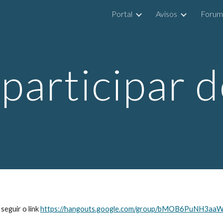
Portal
Avisos
Forum
ip to main content
Skip to navigat
articipar 
eguir o link 
https://hangouts.google.com/group/bMOB6PuNH3aa