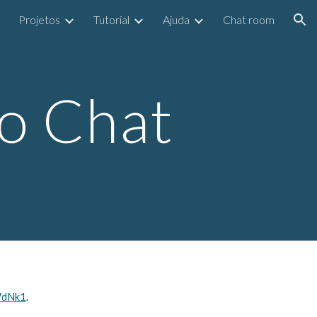
Projetos
Tutorial
Ajuda
Chat room
ion
do Chat
WdNk1
.