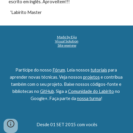
escrito em inglês. Aproveitem!!!
  'Labirito Master
Made by Eiju
Visual Solution
Site wwnew
Participe do nosso 
Fórum
. Leia nossos 
tutoriais
 para 
aprender novas técnicas. Veja nossos 
projetos
 e contribua 
também com o seu projeto. Baixe nossos códigos-fonte e 
bibliotecas no 
GitHub
. Siga a 
Comunidade do Labirito
 no 
Google+. Faça parte da 
nossa turma
!
 Desde 01 SET 2015 com vocês