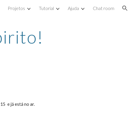
Projetos
Tutorial
Ajuda
Chat room
ion
irito!
  e já está no ar.