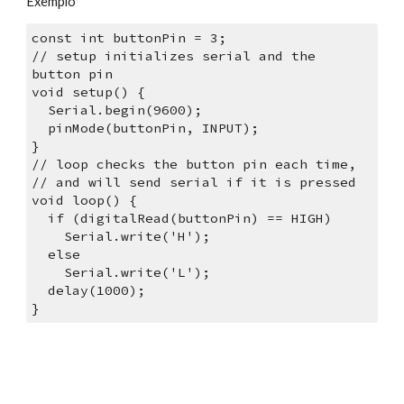
Exemplo
const int buttonPin = 3;
// setup initializes serial and the 
button pin
void setup() {
  Serial.begin(9600);
  pinMode(buttonPin, INPUT);
}
// loop checks the button pin each time,
// and will send serial if it is pressed
void loop() {
  if (digitalRead(buttonPin) == HIGH)
    Serial.write('H');
  else
    Serial.write('L');
  delay(1000);
}