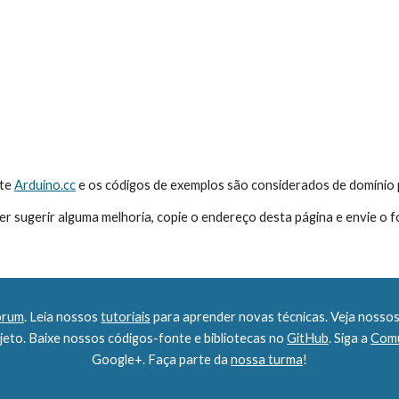
te 
Arduino.cc
 e os códigos de exemplos são considerados de domínio 
er sugerir alguma melhoria, copie o endereço desta página e envie o f
órum
. Leia nossos 
tutoriais
 para aprender novas técnicas. Veja nossos
eto. Baixe nossos códigos-fonte e bibliotecas no 
GitHub
. Siga a 
Comu
Google+. Faça parte da 
nossa turma
!