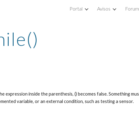
Portal
Avisos
Forum
ip to main content
Skip to navigat
ile()
l the expression inside the parenthesis, () becomes false. Something must
emented variable, or an external condition, such as testing a sensor.