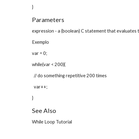
}
Parameters
expression - a (boolean) C statement that evaluates t
Exemplo
var = 0;
while(var < 200){
  // do something repetitive 200 times
  var++;
}
See Also
While Loop Tutorial