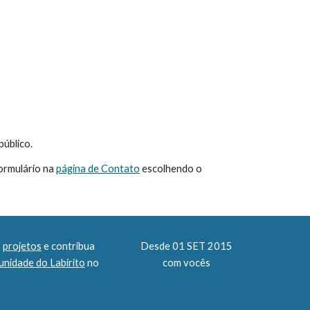
público.
ormulário na 
página de Contato
 escolhendo o 
 
projetos
 e contribua 
 Desde 01 SET 2015 
nidade do Labirito
 no 
com vocês