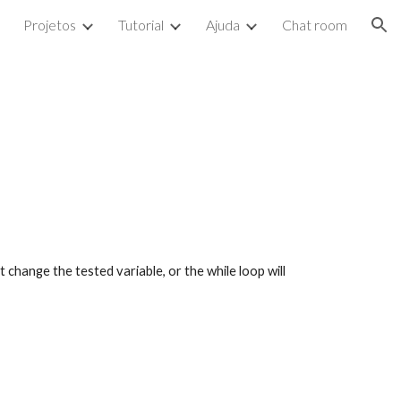
Projetos
Tutorial
Ajuda
Chat room
ion
 change the tested variable, or the while loop will 