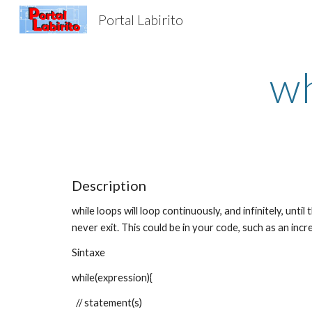
Portal Labirito
Sk
wh
Description
while loops will loop continuously, and infinitely, unti
never exit. This could be in your code, such as an incr
Sintaxe
while(expression){
  // statement(s)