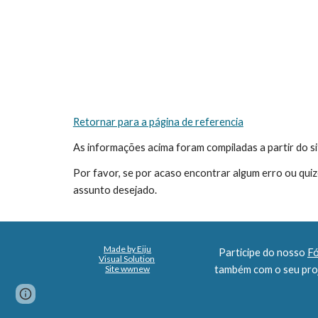
Retornar para a página de referencia
As informações acima foram compiladas a partir do si
Por favor, se por acaso encontrar algum erro ou quiz
assunto desejado.
Made by Eiju
Participe do nosso 
F
Visual Solution
Site wwnew
também com o seu proj
Report abuse