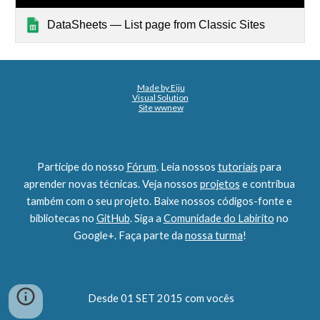
DataSheets — List page from Classic Sites
Made by Eiju
Visual Solution
Site wwnew
Participe do nosso 
Fórum
. Leia nossos 
tutoriais
 para 
aprender novas técnicas. Veja nossos 
projetos
 e contribua 
também com o seu projeto. Baixe nossos códigos-fonte e 
bibliotecas no 
GitHub
. Siga a 
Comunidade do Labirito
 no 
Google+. Faça parte da 
nossa turma
!
 Desde 01 SET 2015 com vocês