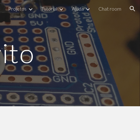
Projetos
Tutorial
Ajuda
Chat room
ion
ito