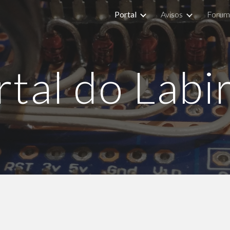
Portal
Avisos
Forum
ip to main content
Skip to navigat
rtal do Labir