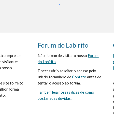
Forum do Labirito
tá sempre em 
Não deixem de visitar o nosso 
Forum 
 visitantes 
do Labirito
.
 nosso 
É necessário solicitar o acesso pelo 
link do formulário de 
Contato
 antes de 
 Pode nem parecer mas ajudar as pessoas 
site foi feito 
tentar o acesso ao fórum.
lhor forma, 
Também leia nossas dicas de como 
nto.
postar suas dúvidas
.